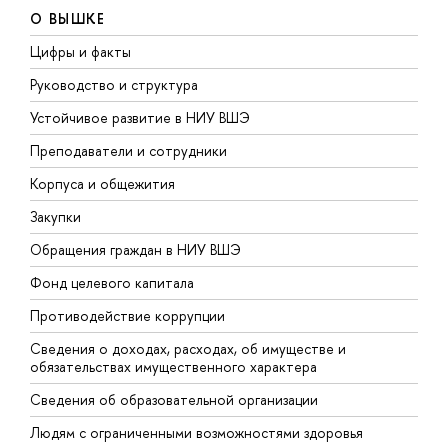
О ВЫШКЕ
Цифры и факты
Л
Руководство и структура
Д
Устойчивое развитие в НИУ ВШЭ
О
Преподаватели и сотрудники
П
Корпуса и общежития
В
Закупки
П
Обращения граждан в НИУ ВШЭ
А
Фонд целевого капитала
Д
Противодействие коррупции
Ц
Сведения о доходах, расходах, об имуществе и
Б
обязательствах имущественного характера
О
Сведения об образовательной организации
О
Людям с ограниченными возможностями здоровья