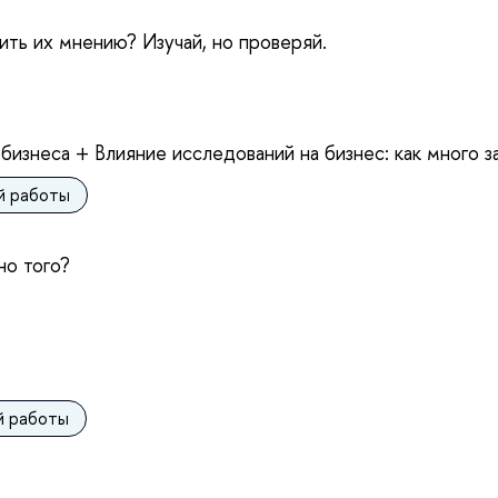
рить их мнению? Изучай, но проверяй.
бизнеса + Влияние исследований на бизнес: как много з
ой работы
но того?
й работы