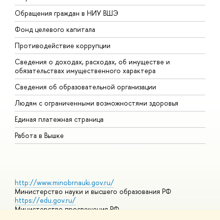
Обращения граждан в НИУ ВШЭ
А
Фонд целевого капитала
Д
Противодействие коррупции
Ц
Сведения о доходах, расходах, об имуществе и
Б
обязательствах имущественного характера
О
Сведения об образовательной организации
О
Людям с ограниченными возможностями здоровья
Единая платежная страница
Работа в Вышке
http://www.minobrnauki.gov.ru/
Министерство науки и высшего образования РФ
https://edu.gov.ru/
Министерство просвещения РФ
https://elearning.hse.ru/mooc